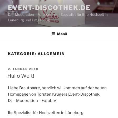
Zum
EVENT-DISCOTHEK.DE
Inhalt
DJ – Moderation – Fotobox – der Spezialist für Ihre Hochzeit in
springen
Lüneburg und Umgebung
Menü
KATEGORIE:
ALLGEMEIN
VERÖFFENTLICHT
2. JANUAR 2018
AM
Hallo Welt!
Liebe Brautpaare, herzlich willkommen auf der neuen
Homepage von Torsten Krügers Event-Discothek.
DJ – Moderation – Fotobox
Ihr Spezialist für Hochzeiten in Lüneburg.