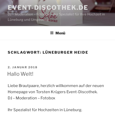
Zum
EVENT-DISCOTHEK.DE
Inhalt
DJ – Moderation – Fotobox – der Spezialist für Ihre Hochzeit in
springen
Lüneburg und Umgebung
Menü
SCHLAGWORT:
LÜNEBURGER HEIDE
VERÖFFENTLICHT
2. JANUAR 2018
AM
Hallo Welt!
Liebe Brautpaare, herzlich willkommen auf der neuen
Homepage von Torsten Krügers Event-Discothek.
DJ – Moderation – Fotobox
Ihr Spezialist für Hochzeiten in Lüneburg.